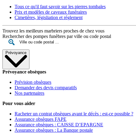
Tous ce qu'il faut savoir sur les pierres tombales
Prix et modèles de caveaux funéraires
Cimetières, législiation et réglement
Trouvez les meilleurs marbriers proches de chez vous
Rechercher des pompes funèbres par ville ou code postal
Prévoyance
Prévoyance obsèques
Prévision obsèques
Demander des devis comparatifs
Nos partenaires
Pour vous aider
Racheter un contrat obsèques avant le décès : est-ce possible ?
Assurance obsèques FAPE
Assurance obsèques : CAISSE D’EPARGNE
Assurance obsèques : La Banque postale