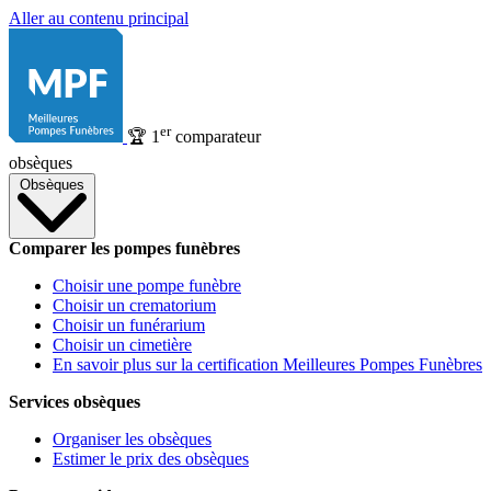
Aller au contenu principal
er
🏆
1
comparateur
obsèques
Obsèques
Comparer les pompes funèbres
Choisir une pompe funèbre
Choisir un crematorium
Choisir un funérarium
Choisir un cimetière
En savoir plus sur la certification Meilleures Pompes Funèbres
Services obsèques
Organiser les obsèques
Estimer le prix des obsèques