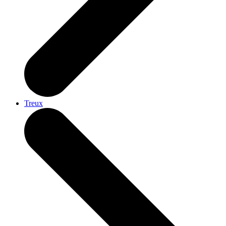
Treux