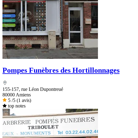
Pompes Funèbres des Hortillonnages
155-157, rue Léon Dupontreué
80000 Amiens
5
/5
(1 avis)
top notes