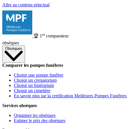
Aller au contenu principal
er
🏆
1
comparateur
obsèques
Obsèques
Comparer les pompes funèbres
Choisir une pompe funèbre
Choisir un crematorium
Choisir un funérarium
Choisir un cimetière
En savoir plus sur la certification Meilleures Pompes Funèbres
Services obsèques
Organiser les obsèques
Estimer le prix des obsèques