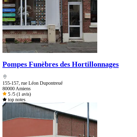
Pompes Funèbres des Hortillonnages
155-157, rue Léon Dupontreué
80000 Amiens
5
/5
(1 avis)
top notes