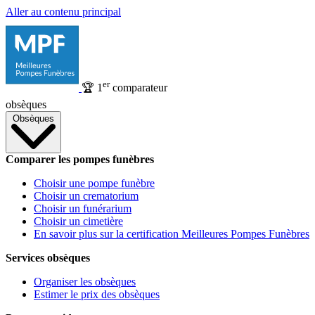
Aller au contenu principal
er
🏆
1
comparateur
obsèques
Obsèques
Comparer les pompes funèbres
Choisir une pompe funèbre
Choisir un crematorium
Choisir un funérarium
Choisir un cimetière
En savoir plus sur la certification Meilleures Pompes Funèbres
Services obsèques
Organiser les obsèques
Estimer le prix des obsèques