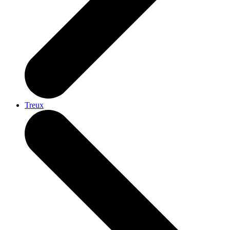
Treux