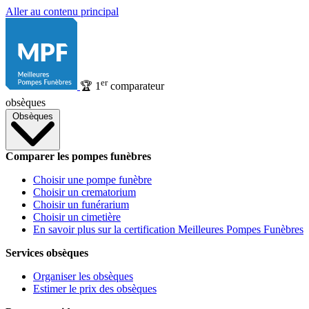
Aller au contenu principal
er
🏆
1
comparateur
obsèques
Obsèques
Comparer les pompes funèbres
Choisir une pompe funèbre
Choisir un crematorium
Choisir un funérarium
Choisir un cimetière
En savoir plus sur la certification Meilleures Pompes Funèbres
Services obsèques
Organiser les obsèques
Estimer le prix des obsèques