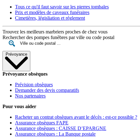
Tous ce qu'il faut savoir sur les pierres tombales
Prix et modèles de caveaux funéraires
Cimetières, législiation et réglement
Trouvez les meilleurs marbriers proches de chez vous
Rechercher des pompes funèbres par ville ou code postal
Prévoyance
Prévoyance obsèques
Prévision obsèques
Demander des devis comparatifs
Nos partenaires
Pour vous aider
Racheter un contrat obsèques avant le décès : est-ce possible ?
Assurance obsèques FAPE
Assurance obsèques : CAISSE D’EPARGNE
Assurance obsèques : La Banque postale