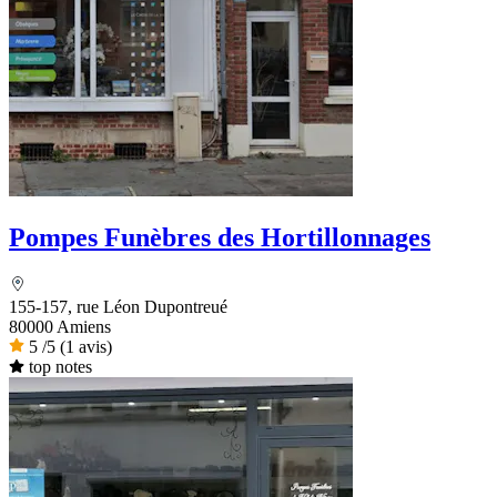
Pompes Funèbres des Hortillonnages
155-157, rue Léon Dupontreué
80000 Amiens
5
/5
(1 avis)
top notes