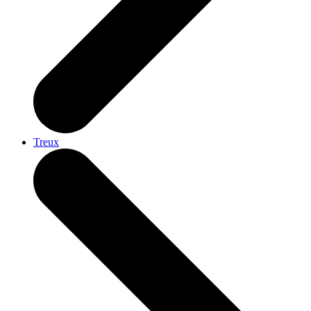
Treux