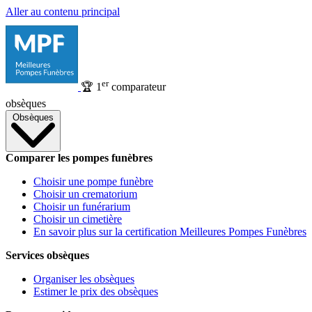
Aller au contenu principal
er
🏆
1
comparateur
obsèques
Obsèques
Comparer les pompes funèbres
Choisir une pompe funèbre
Choisir un crematorium
Choisir un funérarium
Choisir un cimetière
En savoir plus sur la certification Meilleures Pompes Funèbres
Services obsèques
Organiser les obsèques
Estimer le prix des obsèques