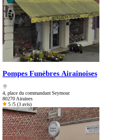
Pompes Funèbres Airainoises
4, place du commandant Seymour
80270 Airaines
5
/5
(3 avis)