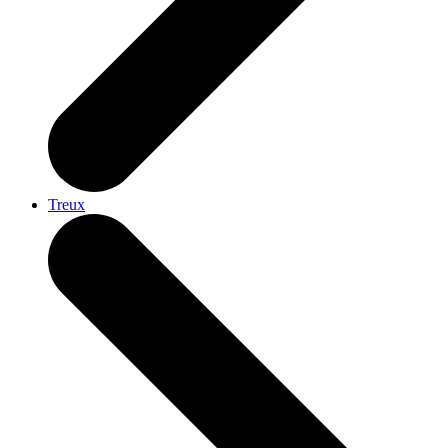
Treux