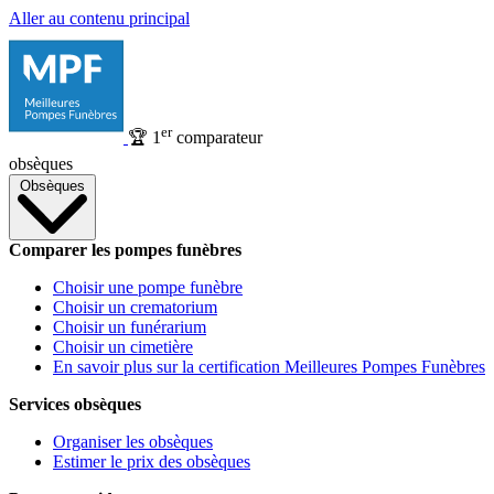
Aller au contenu principal
er
🏆
1
comparateur
obsèques
Obsèques
Comparer les pompes funèbres
Choisir une pompe funèbre
Choisir un crematorium
Choisir un funérarium
Choisir un cimetière
En savoir plus sur la certification Meilleures Pompes Funèbres
Services obsèques
Organiser les obsèques
Estimer le prix des obsèques