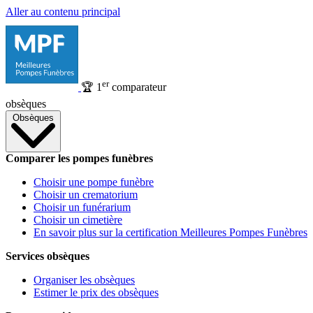
Aller au contenu principal
er
🏆
1
comparateur
obsèques
Obsèques
Comparer les pompes funèbres
Choisir une pompe funèbre
Choisir un crematorium
Choisir un funérarium
Choisir un cimetière
En savoir plus sur la certification Meilleures Pompes Funèbres
Services obsèques
Organiser les obsèques
Estimer le prix des obsèques