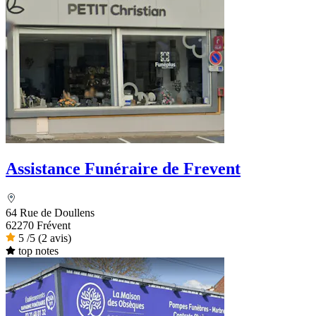
Assistance Funéraire de Frevent
64 Rue de Doullens
62270 Frévent
5
/5
(2 avis)
top notes