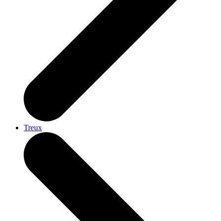
Treux