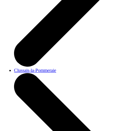
Clussais-la-Pommeraie