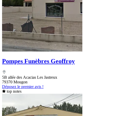
Pompes Funèbres Geoffroy
5B allée des Acacias Les Jastreux
79370 Mougon
Déposez le premier avis !
top notes