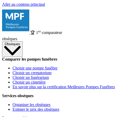
Aller au contenu principal
er
🏆
1
comparateur
obsèques
Obsèques
Comparer les pompes funèbres
Choisir une pompe funèbre
Choisir un crematorium
Choisir un funérarium
Choisir un cimetière
En savoir plus sur la certification Meilleures Pompes Funèbres
Services obsèques
Organiser les obsèques
Estimer le prix des obsèques