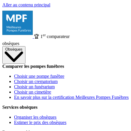
Aller au contenu principal
er
🏆
1
comparateur
obsèques
Obsèques
Comparer les pompes funèbres
Choisir une pompe funèbre
Choisir un crematorium
Choisir un funérarium
Choisir un cimetière
En savoir plus sur la certification Meilleures Pompes Funèbres
Services obsèques
Organiser les obsèques
Estimer le prix des obsèques