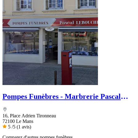
Pompes Funèbres - Marbrerie Pascal
Leboucher
16, Place Adrien Tironneau
72100 Le Mans
5
/5
(1 avis)
Comparez d'autres pompes funèbres