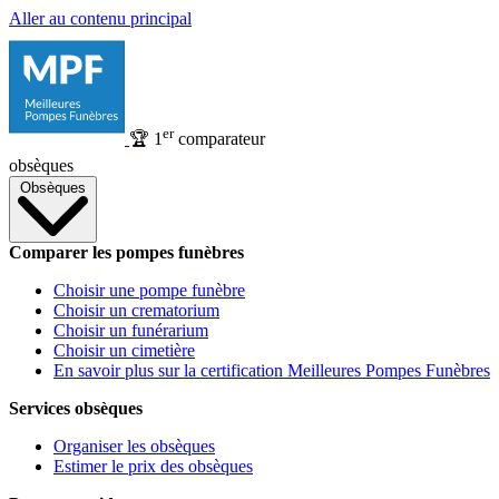
Aller au contenu principal
er
🏆
1
comparateur
obsèques
Obsèques
Comparer les pompes funèbres
Choisir une pompe funèbre
Choisir un crematorium
Choisir un funérarium
Choisir un cimetière
En savoir plus sur la certification Meilleures Pompes Funèbres
Services obsèques
Organiser les obsèques
Estimer le prix des obsèques