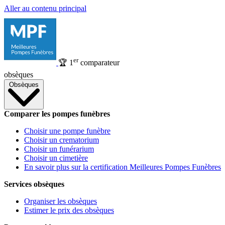
Aller au contenu principal
er
🏆
1
comparateur
obsèques
Obsèques
Comparer les pompes funèbres
Choisir une pompe funèbre
Choisir un crematorium
Choisir un funérarium
Choisir un cimetière
En savoir plus sur la certification Meilleures Pompes Funèbres
Services obsèques
Organiser les obsèques
Estimer le prix des obsèques