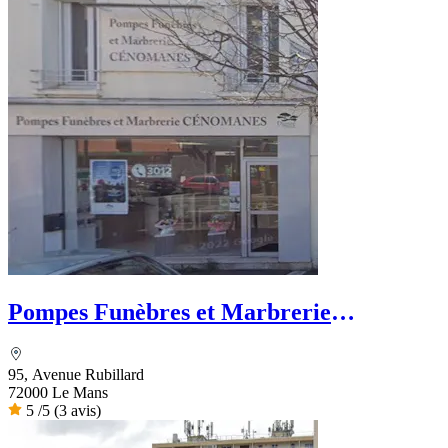
Pompes Funèbres et Marbrerie
Cénomanes
95, Avenue Rubillard
72000 Le Mans
5
/5
(3 avis)