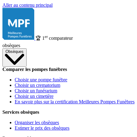
Aller au contenu principal
er
🏆
1
comparateur
obsèques
Obsèques
Comparer les pompes funèbres
Choisir une pompe funèbre
Choisir un crematorium
Choisir un funérarium
Choisir un cimetière
En savoir plus sur la certification Meilleures Pompes Funèbres
Services obsèques
Organiser les obsèques
Estimer le prix des obsèques