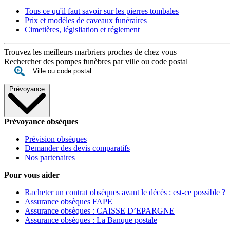
Tous ce qu'il faut savoir sur les pierres tombales
Prix et modèles de caveaux funéraires
Cimetières, législiation et réglement
Trouvez les meilleurs marbriers proches de chez vous
Rechercher des pompes funèbres par ville ou code postal
Prévoyance
Prévoyance obsèques
Prévision obsèques
Demander des devis comparatifs
Nos partenaires
Pour vous aider
Racheter un contrat obsèques avant le décès : est-ce possible ?
Assurance obsèques FAPE
Assurance obsèques : CAISSE D’EPARGNE
Assurance obsèques : La Banque postale