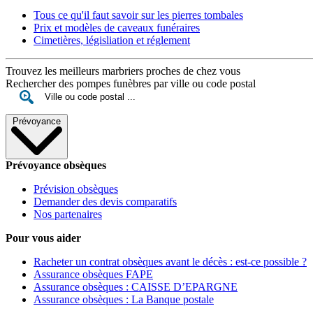
Tous ce qu'il faut savoir sur les pierres tombales
Prix et modèles de caveaux funéraires
Cimetières, législiation et réglement
Trouvez les meilleurs marbriers proches de chez vous
Rechercher des pompes funèbres par ville ou code postal
Prévoyance
Prévoyance obsèques
Prévision obsèques
Demander des devis comparatifs
Nos partenaires
Pour vous aider
Racheter un contrat obsèques avant le décès : est-ce possible ?
Assurance obsèques FAPE
Assurance obsèques : CAISSE D’EPARGNE
Assurance obsèques : La Banque postale