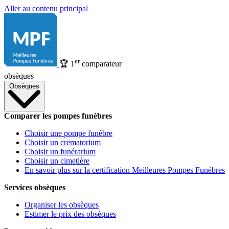
Aller au contenu principal
er
🏆
1
comparateur
obsèques
Obsèques
Comparer les pompes funèbres
Choisir une pompe funèbre
Choisir un crematorium
Choisir un funérarium
Choisir un cimetière
En savoir plus sur la certification Meilleures Pompes Funèbres
Services obsèques
Organiser les obsèques
Estimer le prix des obsèques