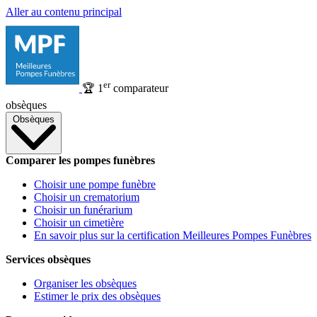
Aller au contenu principal
er
🏆
1
comparateur
obsèques
Obsèques
Comparer les pompes funèbres
Choisir une pompe funèbre
Choisir un crematorium
Choisir un funérarium
Choisir un cimetière
En savoir plus sur la certification Meilleures Pompes Funèbres
Services obsèques
Organiser les obsèques
Estimer le prix des obsèques