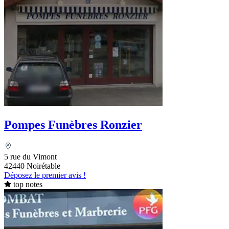
Pompes Funèbres Ronzier
5 rue du Vimont
42440 Noirétable
Déposez le premier avis !
top notes