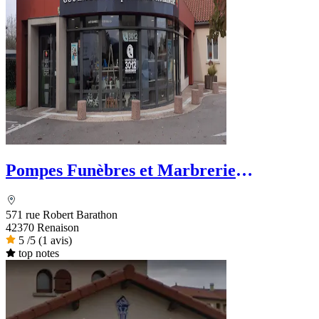
Pompes Funèbres et Marbrerie
Goutaudier - PFG
571 rue Robert Barathon
42370 Renaison
5
/5
(1 avis)
top notes