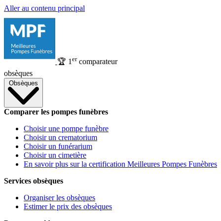
Aller au contenu principal
er
🏆
1
comparateur
obsèques
Obsèques
Comparer les pompes funèbres
Choisir une pompe funèbre
Choisir un crematorium
Choisir un funérarium
Choisir un cimetière
En savoir plus sur la certification Meilleures Pompes Funèbres
Services obsèques
Organiser les obsèques
Estimer le prix des obsèques