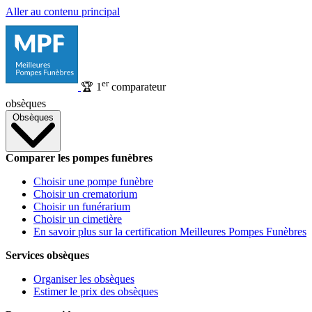
Aller au contenu principal
er
🏆
1
comparateur
obsèques
Obsèques
Comparer les pompes funèbres
Choisir une pompe funèbre
Choisir un crematorium
Choisir un funérarium
Choisir un cimetière
En savoir plus sur la certification Meilleures Pompes Funèbres
Services obsèques
Organiser les obsèques
Estimer le prix des obsèques