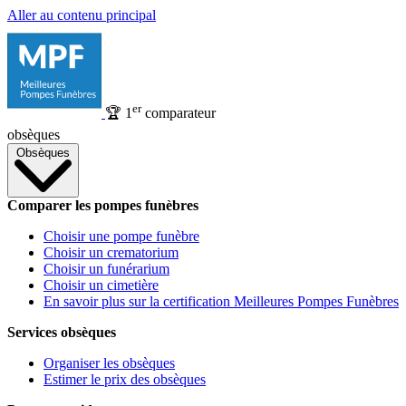
Aller au contenu principal
er
🏆
1
comparateur
obsèques
Obsèques
Comparer les pompes funèbres
Choisir une pompe funèbre
Choisir un crematorium
Choisir un funérarium
Choisir un cimetière
En savoir plus sur la certification Meilleures Pompes Funèbres
Services obsèques
Organiser les obsèques
Estimer le prix des obsèques