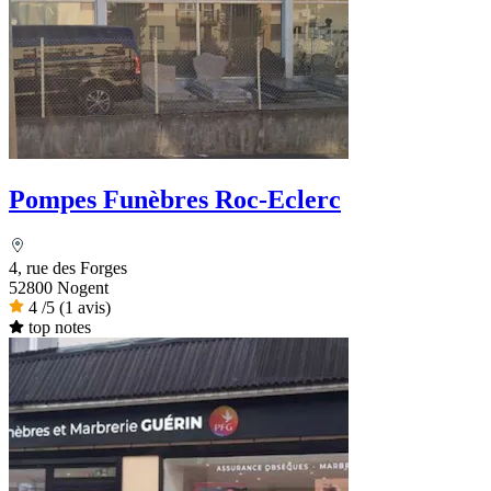
Pompes Funèbres Roc-Eclerc
4, rue des Forges
52800 Nogent
4
/5
(1 avis)
top notes