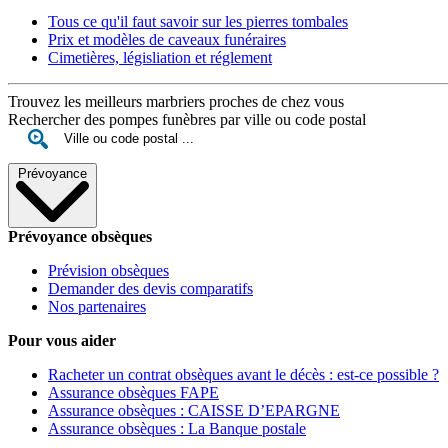
Tous ce qu'il faut savoir sur les pierres tombales
Prix et modèles de caveaux funéraires
Cimetières, législiation et réglement
Trouvez les meilleurs marbriers proches de chez vous
Rechercher des pompes funèbres par ville ou code postal
Prévoyance
Prévoyance obsèques
Prévision obsèques
Demander des devis comparatifs
Nos partenaires
Pour vous aider
Racheter un contrat obsèques avant le décès : est-ce possible ?
Assurance obsèques FAPE
Assurance obsèques : CAISSE D’EPARGNE
Assurance obsèques : La Banque postale