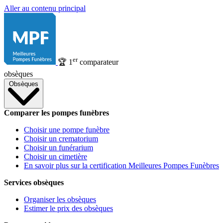
Aller au contenu principal
er
🏆
1
comparateur
obsèques
Obsèques
Comparer les pompes funèbres
Choisir une pompe funèbre
Choisir un crematorium
Choisir un funérarium
Choisir un cimetière
En savoir plus sur la certification Meilleures Pompes Funèbres
Services obsèques
Organiser les obsèques
Estimer le prix des obsèques