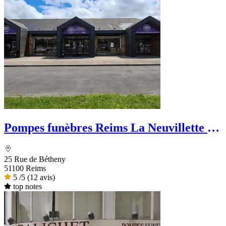
Pompes funèbres Reims La Neuvillette -
La Maison des Obsèques
25 Rue de Bétheny
51100 Reims
5
/5
(12 avis)
top notes