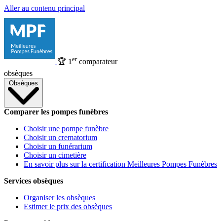
Aller au contenu principal
er
🏆
1
comparateur
obsèques
Obsèques
Comparer les pompes funèbres
Choisir une pompe funèbre
Choisir un crematorium
Choisir un funérarium
Choisir un cimetière
En savoir plus sur la certification Meilleures Pompes Funèbres
Services obsèques
Organiser les obsèques
Estimer le prix des obsèques