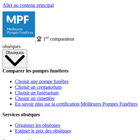
Aller au contenu principal
er
🏆
1
comparateur
obsèques
Obsèques
Comparer les pompes funèbres
Choisir une pompe funèbre
Choisir un crematorium
Choisir un funérarium
Choisir un cimetière
En savoir plus sur la certification Meilleures Pompes Funèbres
Services obsèques
Organiser les obsèques
Estimer le prix des obsèques