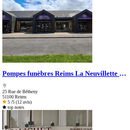
Pompes funèbres Reims La Neuvillette -
La Maison des Obsèques
25 Rue de Bétheny
51100 Reims
5
/5
(12 avis)
top notes