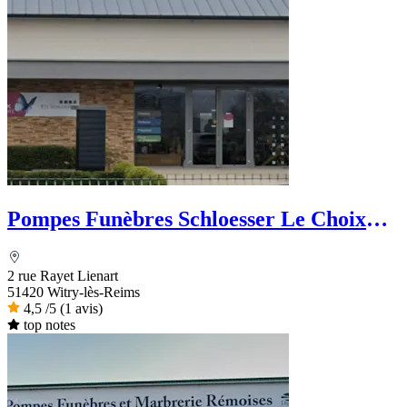
Pompes Funèbres Schloesser Le Choix
Funéraire
2 rue Rayet Lienart
51420 Witry-lès-Reims
4,5
/5
(1 avis)
top notes