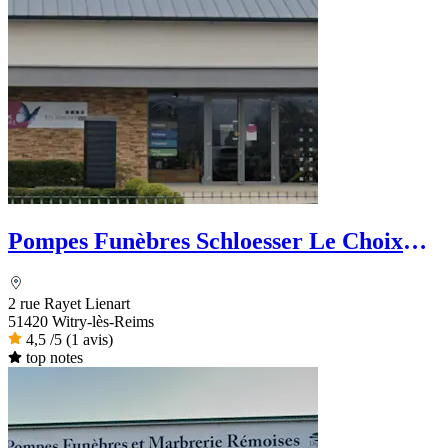
Pompes Funèbres Schloesser Le Choix
Funéraire
2 rue Rayet Lienart
51420 Witry-lès-Reims
4,5
/5
(1 avis)
top notes