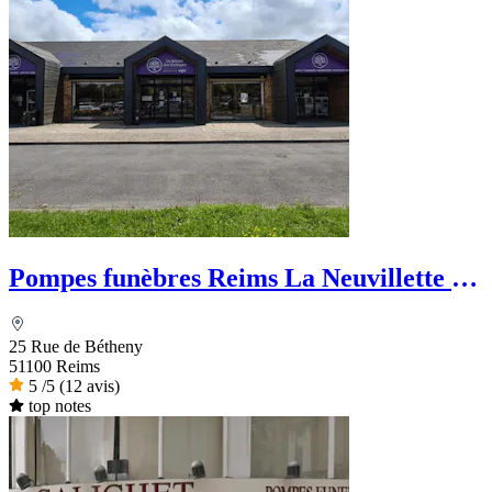
Pompes funèbres Reims La Neuvillette -
La Maison des Obsèques
25 Rue de Bétheny
51100 Reims
5
/5
(12 avis)
top notes