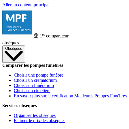
Aller au contenu principal
er
🏆
1
comparateur
obsèques
Obsèques
Comparer les pompes funèbres
Choisir une pompe funèbre
Choisir un crematorium
Choisir un funérarium
Choisir un cimetière
En savoir plus sur la certification Meilleures Pompes Funèbres
Services obsèques
Organiser les obsèques
Estimer le prix des obsèques