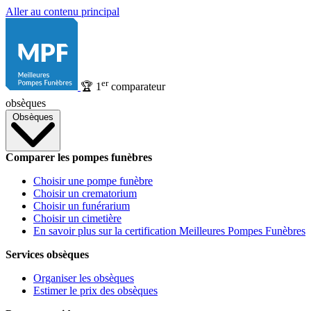
Aller au contenu principal
er
🏆
1
comparateur
obsèques
Obsèques
Comparer les pompes funèbres
Choisir une pompe funèbre
Choisir un crematorium
Choisir un funérarium
Choisir un cimetière
En savoir plus sur la certification Meilleures Pompes Funèbres
Services obsèques
Organiser les obsèques
Estimer le prix des obsèques