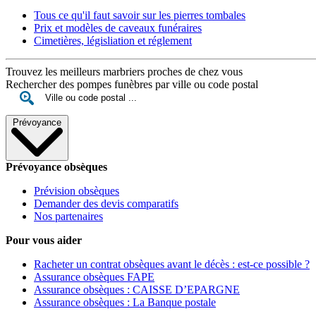
Tous ce qu'il faut savoir sur les pierres tombales
Prix et modèles de caveaux funéraires
Cimetières, législiation et réglement
Trouvez les meilleurs marbriers proches de chez vous
Rechercher des pompes funèbres par ville ou code postal
Prévoyance
Prévoyance obsèques
Prévision obsèques
Demander des devis comparatifs
Nos partenaires
Pour vous aider
Racheter un contrat obsèques avant le décès : est-ce possible ?
Assurance obsèques FAPE
Assurance obsèques : CAISSE D’EPARGNE
Assurance obsèques : La Banque postale