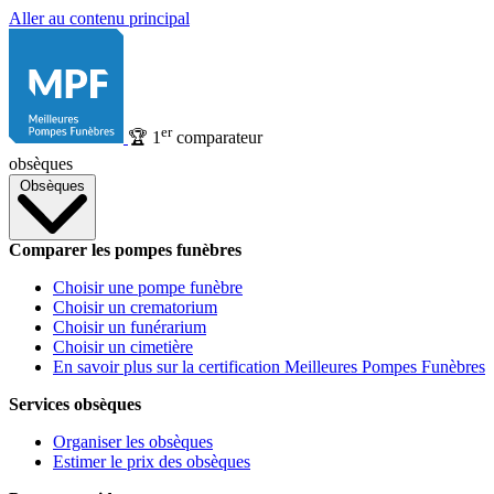
Aller au contenu principal
er
🏆
1
comparateur
obsèques
Obsèques
Comparer les pompes funèbres
Choisir une pompe funèbre
Choisir un crematorium
Choisir un funérarium
Choisir un cimetière
En savoir plus sur la certification Meilleures Pompes Funèbres
Services obsèques
Organiser les obsèques
Estimer le prix des obsèques