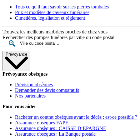
Tous ce qu'il faut savoir sur les pierres tombales
Prix et modèles de caveaux funéraires
Cimetières, législiation et réglement
Trouvez les meilleurs marbriers proches de chez vous
Rechercher des pompes funèbres par ville ou code postal
Prévoyance
Prévoyance obsèques
Prévision obsèques
Demander des devis comparatifs
Nos partenaires
Pour vous aider
Racheter un contrat obsèques avant le décès : est-ce possible ?
Assurance obsèques FAPE
Assurance obsèques : CAISSE D’EPARGNE
Assurance obsèques : La Banque postale