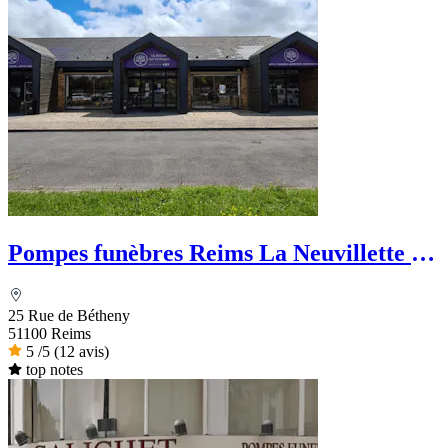
Pompes funèbres Reims La Neuvillette -
La Maison des Obsèques
25 Rue de Bétheny
51100 Reims
5
/5
(12 avis)
top notes