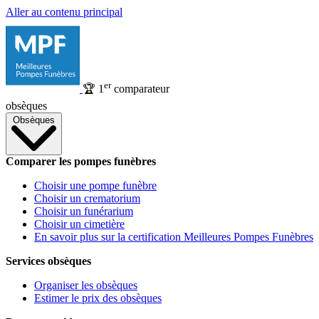
Aller au contenu principal
er
🏆
1
comparateur
obsèques
Obsèques
Comparer les pompes funèbres
Choisir une pompe funèbre
Choisir un crematorium
Choisir un funérarium
Choisir un cimetière
En savoir plus sur la certification Meilleures Pompes Funèbres
Services obsèques
Organiser les obsèques
Estimer le prix des obsèques