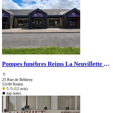
Pompes funèbres Reims La Neuvillette -
La Maison des Obsèques
25 Rue de Bétheny
51100 Reims
5
/5
(12 avis)
top notes