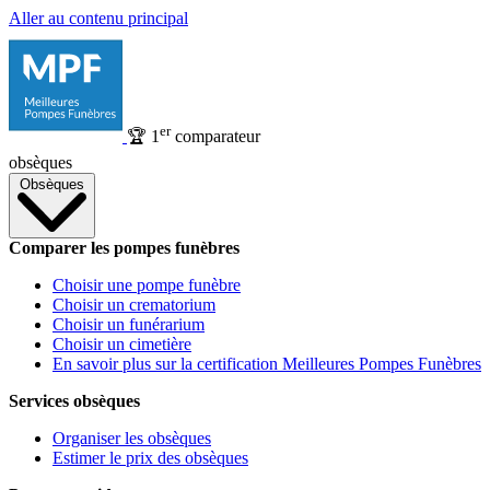
Aller au contenu principal
er
🏆
1
comparateur
obsèques
Obsèques
Comparer les pompes funèbres
Choisir une pompe funèbre
Choisir un crematorium
Choisir un funérarium
Choisir un cimetière
En savoir plus sur la certification Meilleures Pompes Funèbres
Services obsèques
Organiser les obsèques
Estimer le prix des obsèques