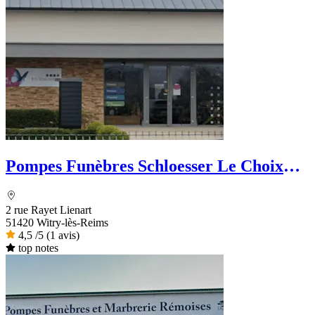
Pompes Funèbres Schloesser Le Choix
Funéraire
2 rue Rayet Lienart
51420 Witry-lès-Reims
4,5
/5
(1 avis)
top notes