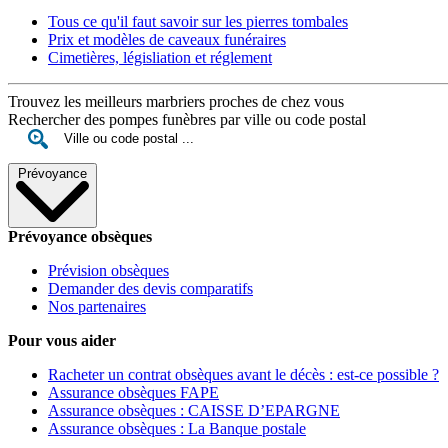
Tous ce qu'il faut savoir sur les pierres tombales
Prix et modèles de caveaux funéraires
Cimetières, législiation et réglement
Trouvez les meilleurs marbriers proches de chez vous
Rechercher des pompes funèbres par ville ou code postal
Prévoyance
Prévoyance obsèques
Prévision obsèques
Demander des devis comparatifs
Nos partenaires
Pour vous aider
Racheter un contrat obsèques avant le décès : est-ce possible ?
Assurance obsèques FAPE
Assurance obsèques : CAISSE D’EPARGNE
Assurance obsèques : La Banque postale