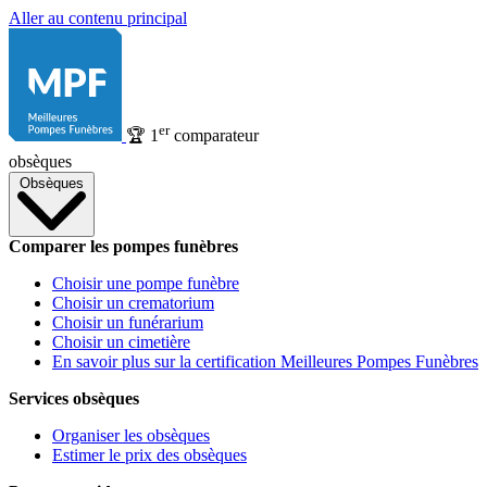
Aller au contenu principal
er
🏆
1
comparateur
obsèques
Obsèques
Comparer les pompes funèbres
Choisir une pompe funèbre
Choisir un crematorium
Choisir un funérarium
Choisir un cimetière
En savoir plus sur la certification Meilleures Pompes Funèbres
Services obsèques
Organiser les obsèques
Estimer le prix des obsèques