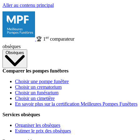
Aller au contenu principal
er
🏆
1
comparateur
obsèques
Obsèques
Comparer les pompes funèbres
Choisir une pompe funèbre
Choisir un crematorium
Choisir un funérarium
Choisir un cimetière
En savoir plus sur la certification Meilleures Pompes Funèbres
Services obsèques
Organiser les obsèques
Estimer le prix des obsèques