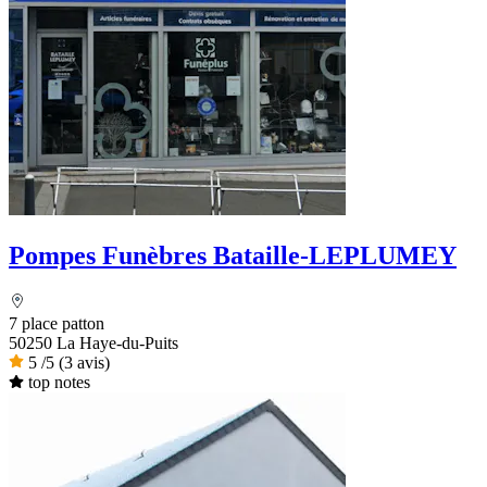
Pompes Funèbres Bataille-LEPLUMEY
7 place patton
50250 La Haye-du-Puits
5
/5
(3 avis)
top notes