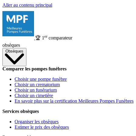
Aller au contenu principal
er
🏆
1
comparateur
obsèques
Obsèques
Comparer les pompes funèbres
Choisir une pompe funèbre
Choisir un crematorium
Choisir un funérarium
Choisir un cimetière
En savoir plus sur la certification Meilleures Pompes Funèbres
Services obsèques
Organiser les obsèques
Estimer le prix des obsèques