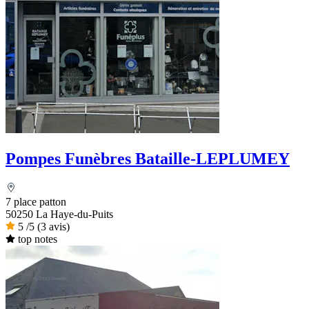
Pompes Funèbres Bataille-LEPLUMEY
7 place patton
50250 La Haye-du-Puits
5
/5
(3 avis)
top notes