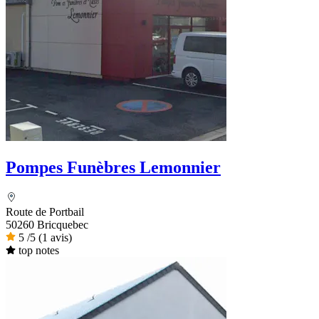
Pompes Funèbres Lemonnier
Route de Portbail
50260 Bricquebec
5
/5
(1 avis)
top notes