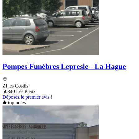
Pompes Funèbres Lepresle - La Hague
ZI les Costils
50340 Les Pieux
Déposez le premier avis !
top notes