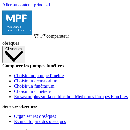
Aller au contenu principal
er
🏆
1
comparateur
obsèques
Obsèques
Comparer les pompes funèbres
Choisir une pompe funèbre
Choisir un crematorium
Choisir un funérarium
Choisir un cimetière
En savoir plus sur la certification Meilleures Pompes Funèbres
Services obsèques
Organiser les obsèques
Estimer le prix des obsèques