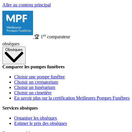
Aller au contenu principal
er
🏆
1
comparateur
obsèques
Obsèques
Comparer les pompes funèbres
Choisir une pompe funèbre
Choisir un crematorium
Choisir un funérarium
Choisir un cimetière
En savoir plus sur la certification Meilleures Pompes Funèbres
Services obsèques
Organiser les obsèques
Estimer le prix des obsèques