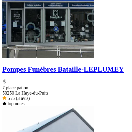
Pompes Funèbres Bataille-LEPLUMEY
7 place patton
50250 La Haye-du-Puits
5
/5
(3 avis)
top notes