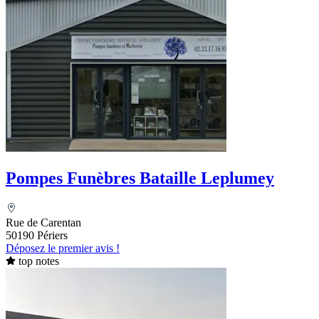
Pompes Funèbres Bataille Leplumey
Rue de Carentan
50190 Périers
Déposez le premier avis !
top notes