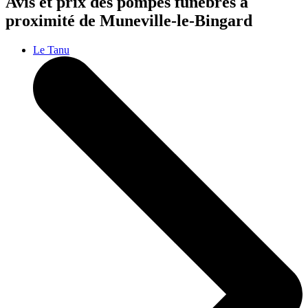
Avis et prix des
pompes funèbres
à
proximité de Muneville-le-Bingard
Le Tanu