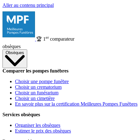
Aller au contenu principal
er
🏆
1
comparateur
obsèques
Obsèques
Comparer les pompes funèbres
Choisir une pompe funèbre
Choisir un crematorium
Choisir un funérarium
Choisir un cimetière
En savoir plus sur la certification Meilleures Pompes Funèbres
Services obsèques
Organiser les obsèques
Estimer le prix des obsèques