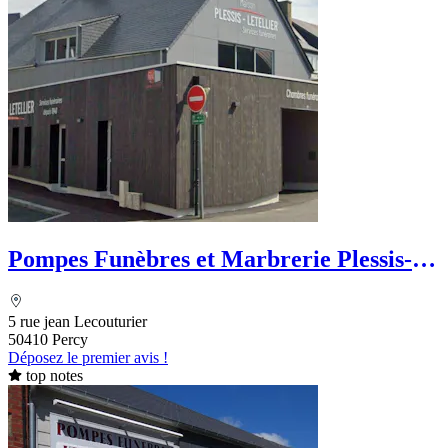
Pompes Funèbres et Marbrerie Plessis-
Letellier
5 rue jean Lecouturier
50410 Percy
Déposez le premier avis !
top notes