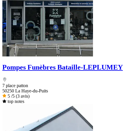
Pompes Funèbres Bataille-LEPLUMEY
7 place patton
50250 La Haye-du-Puits
5
/5
(3 avis)
top notes