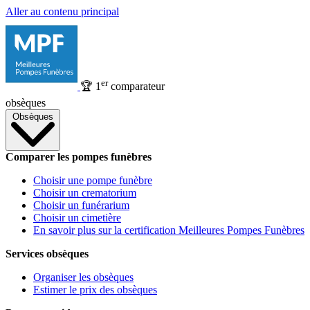
Aller au contenu principal
er
🏆
1
comparateur
obsèques
Obsèques
Comparer les pompes funèbres
Choisir une pompe funèbre
Choisir un crematorium
Choisir un funérarium
Choisir un cimetière
En savoir plus sur la certification Meilleures Pompes Funèbres
Services obsèques
Organiser les obsèques
Estimer le prix des obsèques