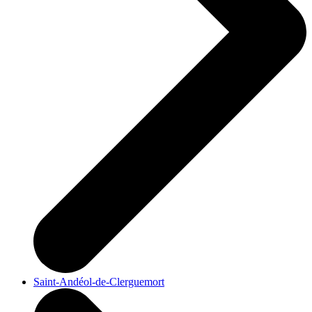
Saint-Andéol-de-Clerguemort