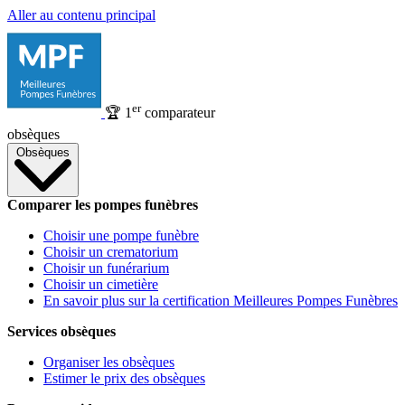
Aller au contenu principal
er
🏆
1
comparateur
obsèques
Obsèques
Comparer les pompes funèbres
Choisir une pompe funèbre
Choisir un crematorium
Choisir un funérarium
Choisir un cimetière
En savoir plus sur la certification Meilleures Pompes Funèbres
Services obsèques
Organiser les obsèques
Estimer le prix des obsèques