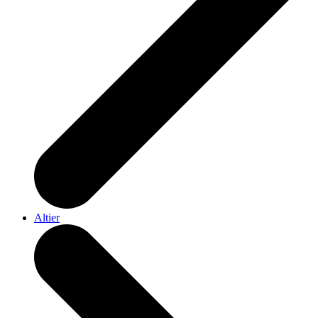
Altier