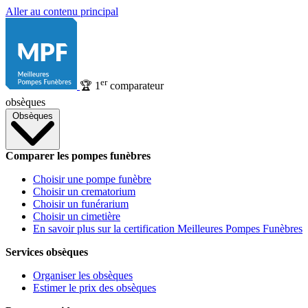
Aller au contenu principal
er
🏆
1
comparateur
obsèques
Obsèques
Comparer les pompes funèbres
Choisir une pompe funèbre
Choisir un crematorium
Choisir un funérarium
Choisir un cimetière
En savoir plus sur la certification Meilleures Pompes Funèbres
Services obsèques
Organiser les obsèques
Estimer le prix des obsèques