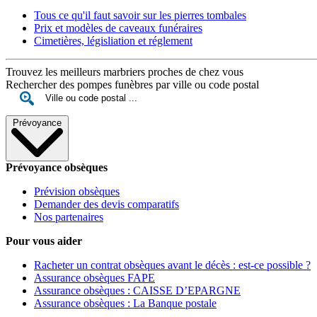
Tous ce qu'il faut savoir sur les pierres tombales
Prix et modèles de caveaux funéraires
Cimetières, législiation et réglement
Trouvez les meilleurs marbriers proches de chez vous
Rechercher des pompes funèbres par ville ou code postal
Prévoyance
Prévoyance obsèques
Prévision obsèques
Demander des devis comparatifs
Nos partenaires
Pour vous aider
Racheter un contrat obsèques avant le décès : est-ce possible ?
Assurance obsèques FAPE
Assurance obsèques : CAISSE D’EPARGNE
Assurance obsèques : La Banque postale