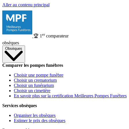
Aller au contenu principal
er
🏆
1
comparateur
obsèques
Obsèques
Comparer les pompes funèbres
Choisir une pompe funèbre
Choisir un crematorium
Choisir un funérarium
Choisir un cimetière
En savoir plus sur la certification Meilleures Pompes Funèbres
Services obsèques
Organiser les obsèques
Estimer le prix des obsèques