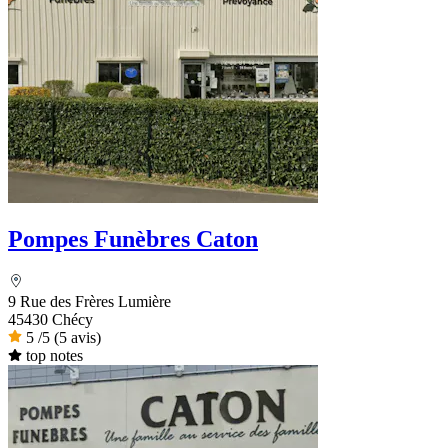
Pompes Funèbres Caton
9 Rue des Frères Lumière
45430 Chécy
5
/5
(5 avis)
top notes