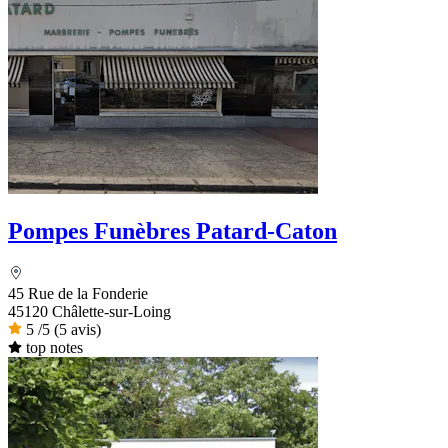
Pompes Funèbres Patard-Caton
45 Rue de la Fonderie
45120 Châlette-sur-Loing
5
/5
(5 avis)
top notes