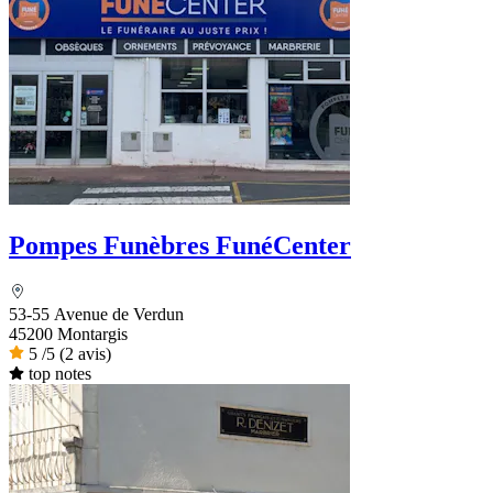
Pompes Funèbres FunéCenter
53-55 Avenue de Verdun
45200 Montargis
5
/5
(2 avis)
top notes