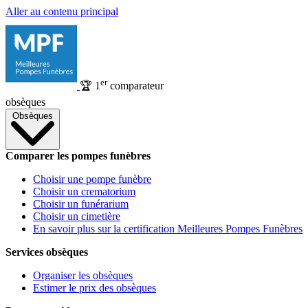
Aller au contenu principal
er
🏆
1
comparateur
obsèques
Obsèques
Comparer les pompes funèbres
Choisir une pompe funèbre
Choisir un crematorium
Choisir un funérarium
Choisir un cimetière
En savoir plus sur la certification Meilleures Pompes Funèbres
Services obsèques
Organiser les obsèques
Estimer le prix des obsèques