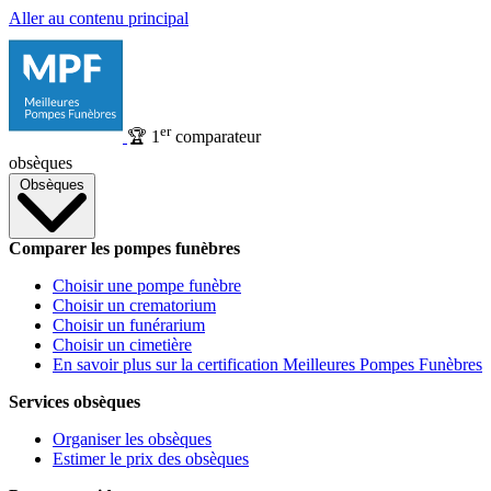
Aller au contenu principal
er
🏆
1
comparateur
obsèques
Obsèques
Comparer les pompes funèbres
Choisir une pompe funèbre
Choisir un crematorium
Choisir un funérarium
Choisir un cimetière
En savoir plus sur la certification Meilleures Pompes Funèbres
Services obsèques
Organiser les obsèques
Estimer le prix des obsèques