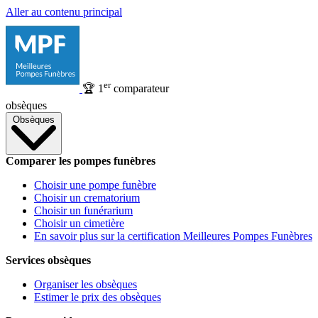
Aller au contenu principal
er
🏆
1
comparateur
obsèques
Obsèques
Comparer les pompes funèbres
Choisir une pompe funèbre
Choisir un crematorium
Choisir un funérarium
Choisir un cimetière
En savoir plus sur la certification Meilleures Pompes Funèbres
Services obsèques
Organiser les obsèques
Estimer le prix des obsèques