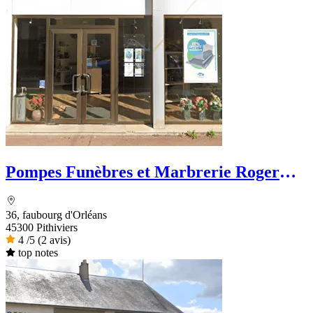
Pompes Funèbres et Marbrerie Roger
Marin
36, faubourg d'Orléans
45300 Pithiviers
4
/5
(2 avis)
top notes