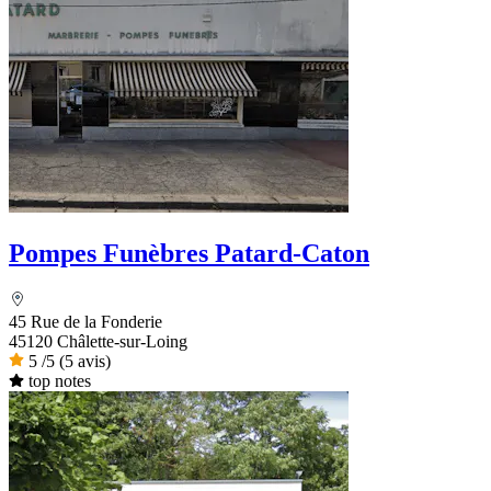
Pompes Funèbres Patard-Caton
45 Rue de la Fonderie
45120 Châlette-sur-Loing
5
/5
(5 avis)
top notes