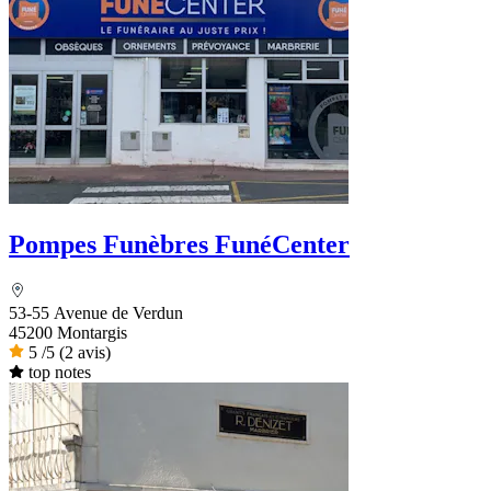
Pompes Funèbres FunéCenter
53-55 Avenue de Verdun
45200 Montargis
5
/5
(2 avis)
top notes