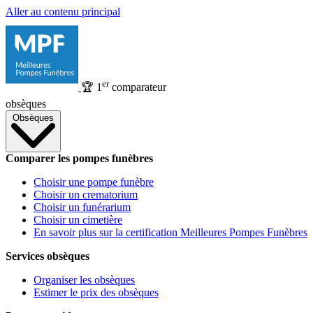
Aller au contenu principal
er
🏆
1
comparateur
obsèques
Obsèques
Comparer les pompes funèbres
Choisir une pompe funèbre
Choisir un crematorium
Choisir un funérarium
Choisir un cimetière
En savoir plus sur la certification Meilleures Pompes Funèbres
Services obsèques
Organiser les obsèques
Estimer le prix des obsèques