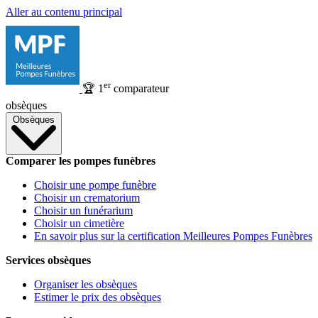
Aller au contenu principal
er
🏆
1
comparateur
obsèques
Obsèques
Comparer les pompes funèbres
Choisir une pompe funèbre
Choisir un crematorium
Choisir un funérarium
Choisir un cimetière
En savoir plus sur la certification Meilleures Pompes Funèbres
Services obsèques
Organiser les obsèques
Estimer le prix des obsèques