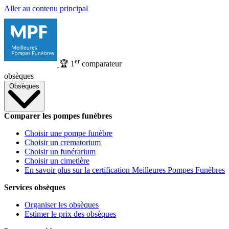
Aller au contenu principal
er
🏆
1
comparateur
obsèques
Obsèques
Comparer les pompes funèbres
Choisir une pompe funèbre
Choisir un crematorium
Choisir un funérarium
Choisir un cimetière
En savoir plus sur la certification Meilleures Pompes Funèbres
Services obsèques
Organiser les obsèques
Estimer le prix des obsèques