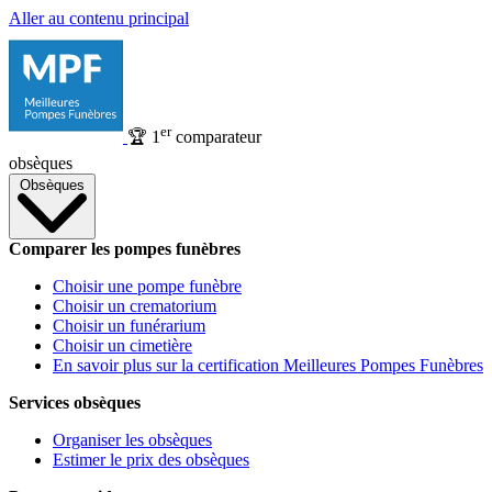
Aller au contenu principal
er
🏆
1
comparateur
obsèques
Obsèques
Comparer les pompes funèbres
Choisir une pompe funèbre
Choisir un crematorium
Choisir un funérarium
Choisir un cimetière
En savoir plus sur la certification Meilleures Pompes Funèbres
Services obsèques
Organiser les obsèques
Estimer le prix des obsèques