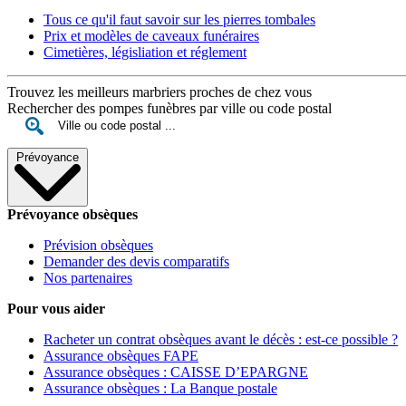
Tous ce qu'il faut savoir sur les pierres tombales
Prix et modèles de caveaux funéraires
Cimetières, législiation et réglement
Trouvez les meilleurs marbriers proches de chez vous
Rechercher des pompes funèbres par ville ou code postal
Prévoyance
Prévoyance obsèques
Prévision obsèques
Demander des devis comparatifs
Nos partenaires
Pour vous aider
Racheter un contrat obsèques avant le décès : est-ce possible ?
Assurance obsèques FAPE
Assurance obsèques : CAISSE D’EPARGNE
Assurance obsèques : La Banque postale