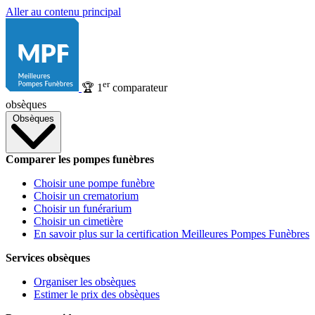
Aller au contenu principal
er
🏆
1
comparateur
obsèques
Obsèques
Comparer les pompes funèbres
Choisir une pompe funèbre
Choisir un crematorium
Choisir un funérarium
Choisir un cimetière
En savoir plus sur la certification Meilleures Pompes Funèbres
Services obsèques
Organiser les obsèques
Estimer le prix des obsèques