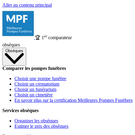
Aller au contenu principal
er
🏆
1
comparateur
obsèques
Obsèques
Comparer les pompes funèbres
Choisir une pompe funèbre
Choisir un crematorium
Choisir un funérarium
Choisir un cimetière
En savoir plus sur la certification Meilleures Pompes Funèbres
Services obsèques
Organiser les obsèques
Estimer le prix des obsèques