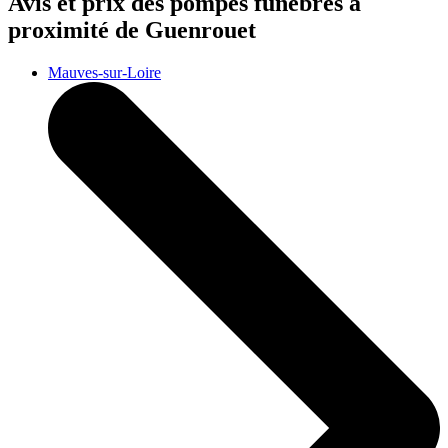
Avis et prix des
pompes funèbres
à
proximité de Guenrouet
Mauves-sur-Loire