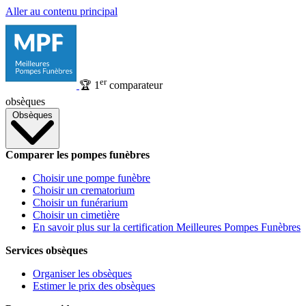
Aller au contenu principal
er
🏆
1
comparateur
obsèques
Obsèques
Comparer les pompes funèbres
Choisir une pompe funèbre
Choisir un crematorium
Choisir un funérarium
Choisir un cimetière
En savoir plus sur la certification Meilleures Pompes Funèbres
Services obsèques
Organiser les obsèques
Estimer le prix des obsèques