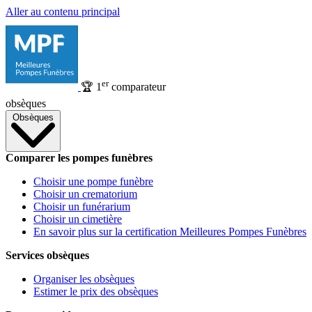
Aller au contenu principal
er
🏆
1
comparateur
obsèques
Obsèques
Comparer les pompes funèbres
Choisir une pompe funèbre
Choisir un crematorium
Choisir un funérarium
Choisir un cimetière
En savoir plus sur la certification Meilleures Pompes Funèbres
Services obsèques
Organiser les obsèques
Estimer le prix des obsèques