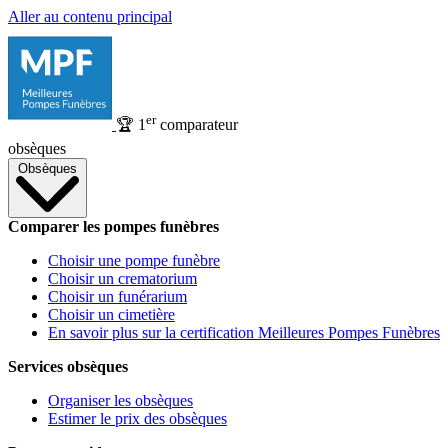
Aller au contenu principal
er
🏆
1
comparateur
obsèques
Obsèques
Comparer les pompes funèbres
Choisir une pompe funèbre
Choisir un crematorium
Choisir un funérarium
Choisir un cimetière
En savoir plus sur la certification Meilleures Pompes Funèbres
Services obsèques
Organiser les obsèques
Estimer le prix des obsèques