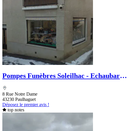
Pompes Funèbres Soleilhac - Echaubard
Croizet Eliane
8 Rue Notre Dame
43230 Paulhaguet
Déposez le premier avis !
top notes