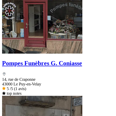
Pompes Funèbres G. Coniasse
14, rue de Craponne
43000 Le Puy-en-Velay
5
/5
(1 avis)
top notes