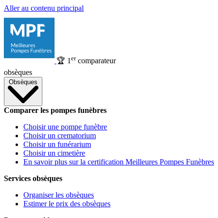
Aller au contenu principal
er
🏆
1
comparateur
obsèques
Obsèques
Comparer les pompes funèbres
Choisir une pompe funèbre
Choisir un crematorium
Choisir un funérarium
Choisir un cimetière
En savoir plus sur la certification Meilleures Pompes Funèbres
Services obsèques
Organiser les obsèques
Estimer le prix des obsèques