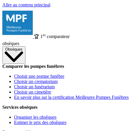
Aller au contenu principal
er
🏆
1
comparateur
obsèques
Obsèques
Comparer les pompes funèbres
Choisir une pompe funèbre
Choisir un crematorium
Choisir un funérarium
Choisir un cimetière
En savoir plus sur la certification Meilleures Pompes Funèbres
Services obsèques
Organiser les obsèques
Estimer le prix des obsèques