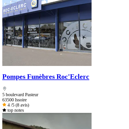
Pompes Funèbres Roc'Eclerc
5 boulevard Pasteur
63500 Issoire
4
/5
(8 avis)
top notes