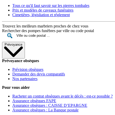
Tous ce qu'il faut savoir sur les pierres tombales
Prix et modèles de caveaux funéraires
Cimetières, législiation et réglement
Trouvez les meilleurs marbriers proches de chez vous
Rechercher des pompes funèbres par ville ou code postal
Prévoyance
Prévoyance obsèques
Prévision obsèques
Demander des devis comparatifs
Nos partenaires
Pour vous aider
Racheter un contrat obsèques avant le décès : est-ce possible ?
Assurance obsèques FAPE
Assurance obsèques : CAISSE D’EPARGNE
Assurance obsèques : La Banque postale