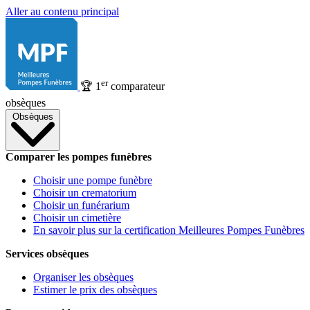
Aller au contenu principal
er
🏆
1
comparateur
obsèques
Obsèques
Comparer les pompes funèbres
Choisir une pompe funèbre
Choisir un crematorium
Choisir un funérarium
Choisir un cimetière
En savoir plus sur la certification Meilleures Pompes Funèbres
Services obsèques
Organiser les obsèques
Estimer le prix des obsèques